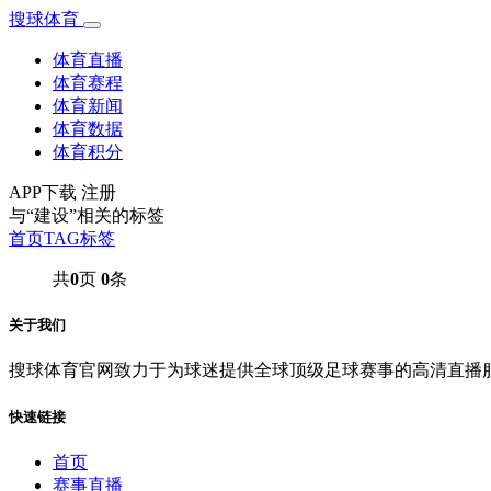
搜球体育
体育直播
体育赛程
体育新闻
体育数据
体育积分
APP下载
注册
与
“建设”
相关的标签
首页
TAG标签
共
0
页
0
条
关于我们
搜球体育官网致力于为球迷提供全球顶级足球赛事的高清直播
快速链接
首页
赛事直播